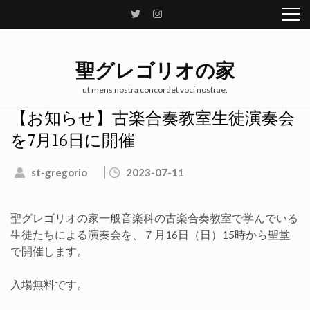
コ
ン
テ
ン
聖グレゴリオの家
ツ
へ
ut mens nostra concordet voci nostrae.
ス
【お知らせ】古楽合奏教室生徒演奏会
キ
を7月16日に開催
ッ
プ
st-gregorio
2023-07-11
(Enter
を
押
聖グレゴリオの家一般音楽科の古楽合奏教室で学んでいる
す)
生徒たちによる演奏会を、７月16日（日）15時から聖堂
で開催します。
入場無料です。