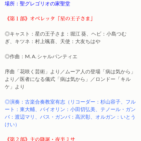
場所：聖グレゴリオの家聖堂
《第１部》オペレッタ「星の王子さま」
◎キャスト：星の王子さま：堀江 葵、ヘビ：小島つむ
ぎ、キツネ：村上颯喜、天使：大友ちはや
◎作曲：M. A. シャルパンティエ
序曲「花咲く芸術」より／ムーア人の登場「病は気から」
より／医者になる儀式「病は気から」／ロンドー「キル
ケ」より
◎演奏：古楽合奏教室有志（リコーダー：杉山容子、フル
ート：東大輔、バイオリン：小田切弘美、テノール・ガン
バ：渡辺マリ、バス・ガンバ：高沢彰、オルガン：いとう
けい）
《第２部》主の降誕・夜半ミサ