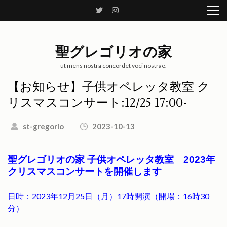
コ
ン
テ
ン
聖グレゴリオの家
ツ
へ
ut mens nostra concordet voci nostrae.
ス
【お知らせ】子供オペレッタ教室 ク
キ
リスマスコンサート:12/25 17:00-
ッ
プ
st-gregorio
2023-10-13
(Enter
を
押
聖グレゴリオの家 子供オペレッタ教室 2023年
す)
クリスマスコンサートを開催します
日時：2023年12月25日（月）17時開演（開場：16時30
分）