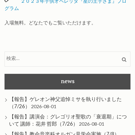
２０２３年子供オペレッタ『星の王子さま』プロ
グラム
入場無料。どなたでもご覧いただけます。
検
索:
news
【報告】ゲレオン神父追悼ミサを執り行いました
（7/26）
2026-08-01
【報告】講演会：グレゴリオ聖歌の「衰退期」につ
いて 講師：花井 哲郎（7/26）
2026-08-01
【報告】教会音楽科オルガン見学会実施（7/8）