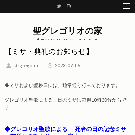
コ
ン
テ
ン
聖グレゴリオの家
ツ
へ
ut mens nostra concordet voci nostrae.
ス
【ミサ・典礼のお知らせ】
キ
ッ
st-gregorio
2023-07-06
プ
(Enter
を
◆ミサおよび聖務日課は、通常通り行っております。
押
す)
グレゴリオ聖歌による主日のミサは毎週10時30分からで
す。
◆グレゴリオ聖歌による
死者の日の記念ミサ