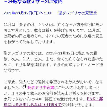
～荘厳なる歌ミサ～のご案内
2023年11月12日(日)16：00 聖グレゴリオの家聖堂
11月は「死者の月」といわれ、亡くなった方を特別に思い
おこす月として、教会は祈りを捧げております。11月2日
は死者の日と定められ、すべての死者のために永遠の安息
をねがって記念しております。
聖グレゴリオの家では、2023年11月12日に私たちの親
族、友人、知人、恩人、また、全ての亡くなられた霊のた
めに、ミサ聖祭を捧げます。ミサの司式はレミ・オード神
父様です。
ご家族、知人などで追悼を希望される故人がおいでになり
ましたら、
死者ミサ申込書
にご記入の上お申し出下さ
い。ミサの中で故人のお名前を読み上げ祈りを捧げます。
参列できない方はFAX・郵便でも受け付けます。
FAX・郵
受け付け致します。
送によるお申し込みは10月末まで