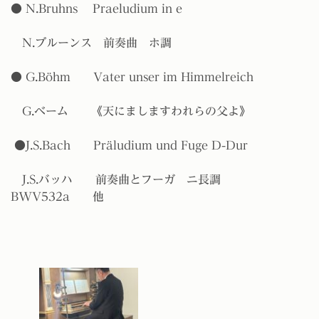
●
N.Bruhns
Praeludium in e
N.
ブルーンス
前奏曲 ホ調
● G.
Böhm
Vater unser im Himmelreich
G.
ベーム 《天にましますわれらの父よ》
●J.S.Bach
Präludium und Fuge D-Dur
J.S.
バッハ
前奏曲とフーガ ニ長調
BWV532a
他