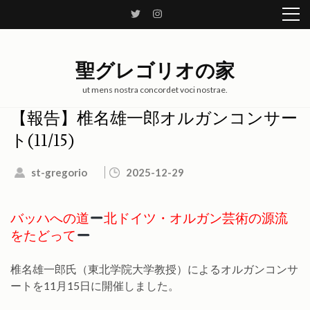
コ
ン
テ
ン
聖グレゴリオの家
ツ
へ
ut mens nostra concordet voci nostrae.
ス
【報告】椎名雄一郎オルガンコンサー
キ
ト(11/15)
ッ
プ
st-gregorio
2025-12-29
(Enter
を
押
バッハへの道
北ドイツ・オルガン芸術の源流
す)
をたどって
椎名雄一郎氏（東北学院大学教授）によるオルガンコンサ
ートを11月15日に開催しました。