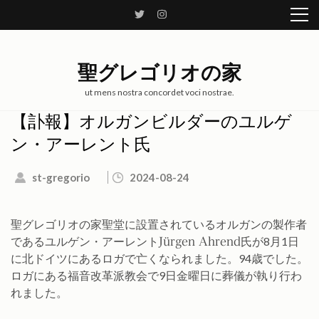
コ
ン
テ
ン
聖グレゴリオの家
ツ
へ
ut mens nostra concordet voci nostrae.
ス
【訃報】オルガンビルダーのユルゲ
キ
ン・アーレント氏
ッ
プ
st-gregorio
2024-08-24
(Enter
を
押
聖グレゴリオの家聖堂に設置されているオルガンの製作者
す)
であるユルゲン・アーレント
氏が8月1日
Jürgen Ahrend
に北ドイツにあるロガで亡くなられました。94歳でした。
ロガにある福音改革派教会で9日金曜日に葬儀が執り行わ
れました。