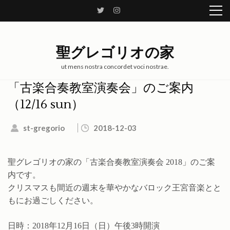
コ
ン
テ
ン
聖グレゴリオの家
ツ
へ
ut mens nostra concordet voci nostrae.
ス
「古楽合奏教室演奏会」のご案内
キ
（12/16 sun）
ッ
プ
st-gregorio
2018-12-03
(Enter
を
押
聖グレゴリオの家の「古楽合奏教室演奏会 2018」のご案
す)
内です。
クリスマスも間近の週末を華やかなバロック王宮音楽とと
もにお過ごしください。
日時：2018年12月16日（日）午後3時開演