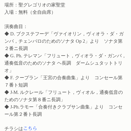
場所：聖グレゴリオの家聖堂
入場：無料（全自由席）
演奏曲目：
◆ D. ブクステフーデ「ヴァイオリン，ヴィオラ・ダ・ガ
ンバ，チェンバロのためのソナタ Op 2」より ソナタ第
２番ニ長調
◆ G. Ph. テレマン「フリュート，ヴィオラ・ダ・ガンバ，
通奏低音のためのソナタ ヘ長調 ダームシュタットトリ
オ」
◆ F. クープラン「王宮の合奏曲集」より コンセール第
７番ト短調
◆ J-M. ルクレール「フリュート，ヴィオル，通奏低音の
ためのソナタ第８番ニ長調」
◆ J-Ph.ラモー「合奏付きクラブサン曲集」より コンセ
ール第２番ト長調
チラシは
こちら