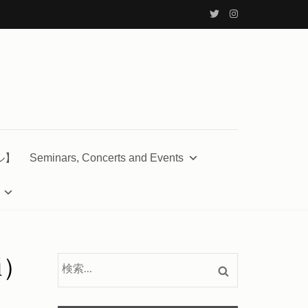
ル】
Seminars, Concerts and Events
i）
検
索: