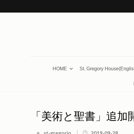
コ
ン
テ
ン
ツ
へ
ス
キ
HOME
St. Gregory House(Englis
ッ
プ
(Enter
を
押
「美術と聖書」追加開講の
す)
st-gregorio
2019-09-28