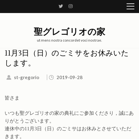
コ
ン
テ
ン
聖グレゴリオの家
ツ
へ
ut mens nostra concordet voci nostrae.
ス
11月3日（日）のごミサをお休みいた
キ
します。
ッ
プ
st-gregorio
2019-09-28
(Enter
を
押
皆さま
す)
いつも聖グレゴリオの家の典礼にご参加くださり，誠にあ
りがとうございます。
連休中の11月3日（日）のごミサはお休みとさせていただ
きます。