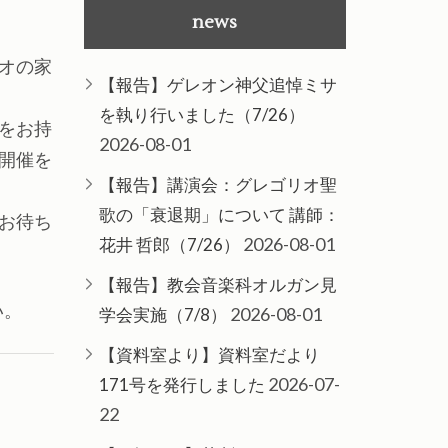
news
オの家
【報告】ゲレオン神父追悼ミサ
を執り行いました（7/26）
志をお持
2026-08-01
開催を
【報告】講演会：グレゴリオ聖
歌の「衰退期」について 講師：
お待ち
2026-08-01
花井 哲郎（7/26）
【報告】教会音楽科オルガン見
い。
2026-08-01
学会実施（7/8）
【資料室より】資料室だより
2026-07-
171号を発行しました
22