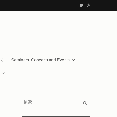
ル】
Seminars, Concerts and Events
検
索: