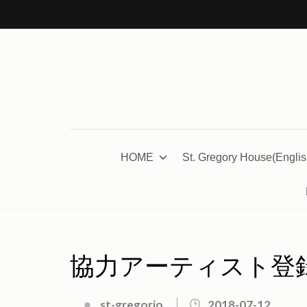
コ
ン
テ
ン
ツ
へ
ス
キ
HOME
St. Gregory House(Englis
ッ
プ
(Enter
を
押
協力アーティスト登
す)
st-gregorio
2018-07-12