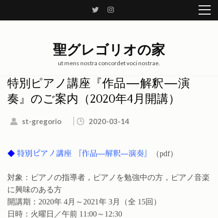
コ
ン
テ
ン
聖グレゴリオの家
ツ
へ
ut mens nostra concordet voci nostrae.
ス
特別ピアノ講座『作品—解釈—演
キ
奏』のご案内（2020年4月開講）
ッ
プ
st-gregorio
2020-03-14
(Enter
を
押
◆
特別ピアノ講座 『作品—解釈—演奏』
（pdf）
す)
対象：ピアノの指導者，ピアノを勉強中の方，ピアノ音楽
に興味のある方
開講期：2020年 4月～2021年 3月（全 15回）
日時：火曜日／午前 11:00～12:30