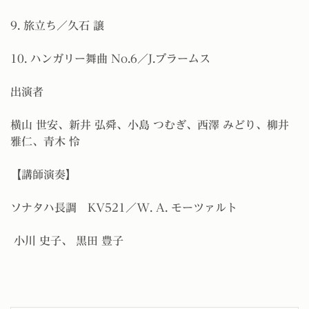
9. 旅立ち／久石 譲
10. ハンガリー舞曲 No.6／J.ブラームス
出演者
横山 世安、新井 弘舜、小島 つむぎ、西澤 みどり、柳井
雅仁、青木 怜
【講師演奏】
ソナタハ長調 KV521／W. A. モーツァルト
小川 史子、 黒田 豊子