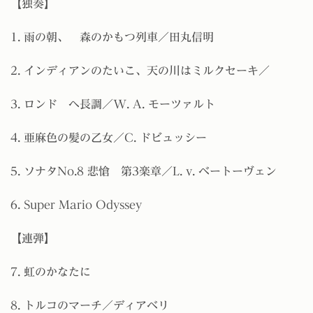
【独奏】
1. 雨の朝、 森のかもつ列車／田丸信明
2.
インディアンのたいこ、天の川はミルクセーキ／
3.
ロンド ヘ長調／W. A. モーツァルト
4. 亜麻色の髪の乙女／C. ドビュッシー
5. ソナタNo.8 悲愴 第3楽章／L. v. ベートーヴェン
6. Super Mario Odyssey
【連弾】
7. 虹のかなたに
8. トルコのマーチ／ディアベリ