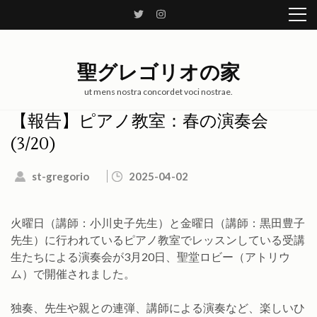
コ
ン
テ
ン
聖グレゴリオの家
ツ
へ
ut mens nostra concordet voci nostrae.
ス
【報告】ピアノ教室：春の演奏会
キ
(3/20)
ッ
プ
st-gregorio
2025-04-02
(Enter
を
押
火曜日（講師：小川史子先生）と金曜日（講師：黒田豊子
す)
先生）に行われているピアノ教室でレッスンしている受講
生たちによる演奏会が3月20日、聖堂ロビー（アトリウ
ム）で開催されました。
独奏、先生や親との連弾、講師による演奏など、楽しいひ