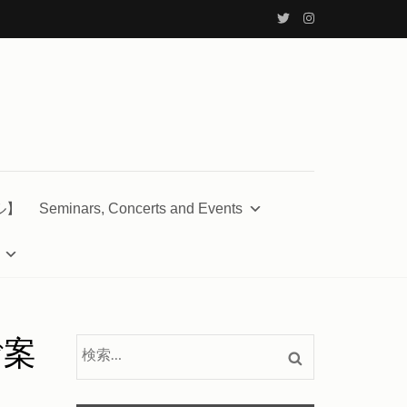
ル】
Seminars, Concerts and Events
ご案
検
索: