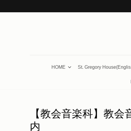
コ
ン
テ
ン
ツ
へ
ス
キ
HOME
St. Gregory House(Englis
ッ
プ
(Enter
を
押
【教会音楽科】教会音
す)
内