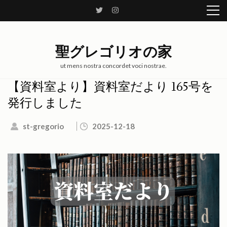
コ
ン
テ
ン
聖グレゴリオの家
ツ
へ
ut mens nostra concordet voci nostrae.
ス
【資料室より】資料室だより 165号を
キ
発行しました
ッ
プ
st-gregorio
2025-12-18
(Enter
を
押
す)